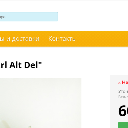
ы и доставки
Контакты
 Alt Del"
Уто
Разм
6