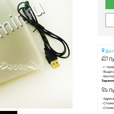
Дост
Пу
- г. Че
- Выдач
- Беспл
Заране
Пу
- Адрес
- Стоим
- Стоим