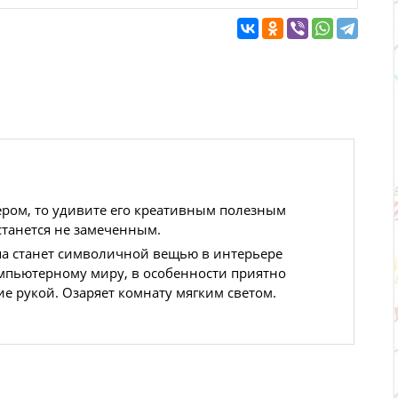
ером, то удивите его креативным полезным
станется не замеченным.
па станет символичной вещью в интерьере
компьютерному миру, в особенности приятно
е рукой. Озаряет комнату мягким светом.