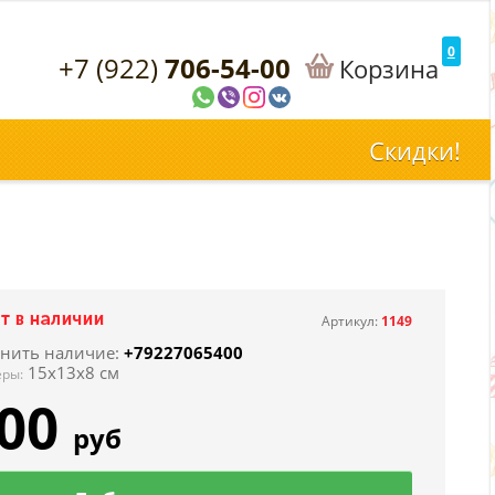
0
+7 (922)
706-54-00
Корзина
Скидки!
Артикул:
1149
чнить наличие:
+79227065400
15х13х8 см
еры:
00
руб