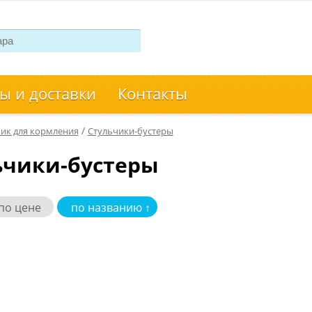
ы и доставки
Контакты
/
ик для кормления
Стульчики-бустеры
ьчики-бустеры
по цене
по названию ↑