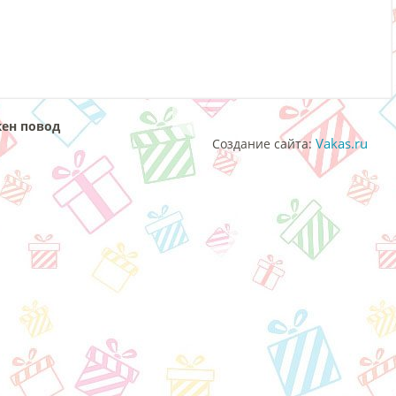
жен повод
Vakas.ru
Создание сайта: