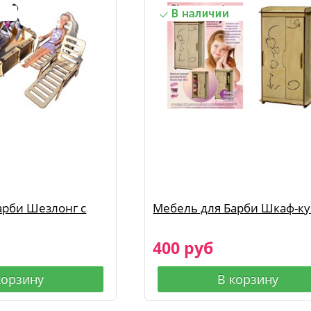
арби Шезлонг с
Мебель для Барби Шкаф-к
400 руб
корзину
В корзину