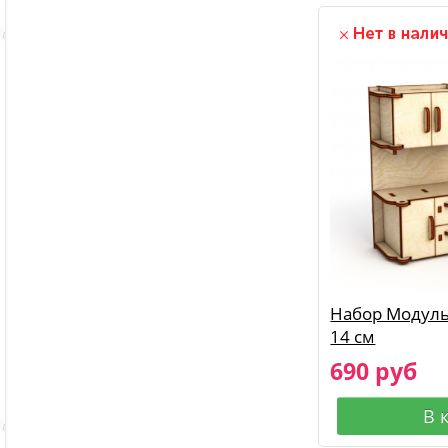
Набор Модуль
14 см
690 руб
В 