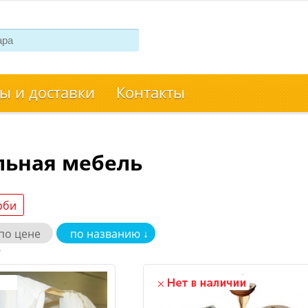
ы и доставки
Контакты
льная мебель
рби
по цене
по названию ↓
>